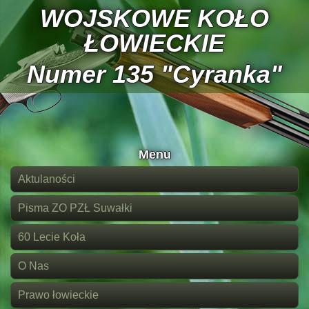
WOJSKOWE KOŁO
ŁOWIECKIE
Numer 135 "Cyranka"
Menu
Aktulaności
Pisma ZO PZŁ Suwałki
60 Lecie Koła
O Nas
Prawo łowieckie