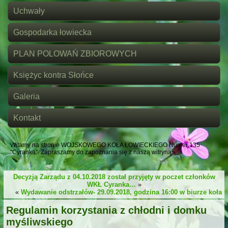
Uchwały
Gospodarka łowiecka
PLAN POLOWAŃ ZBIOROWYCH
Księżyc kontra Słońce
Galeria
Kontakt
Witamy na stronie WOJSKOWEGO KOŁA ŁOWIECKIEGO Numer 135
"Cyranka". Zapraszamy do zapoznania się z naszą witryną.
Decyzją Zarządu z 04.10.2018 został przyjęty w poczet członków
WKŁ Cyranka…
»
«
Wydawanie odstrzałów- 29.09.2018, godzina 16:00 w biurze koła
Regulamin korzystania z chłodni i domku
myśliwskiego