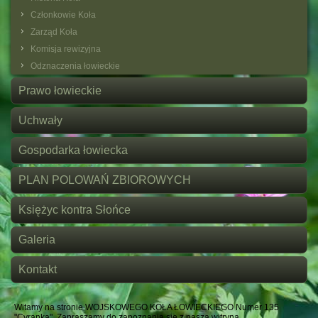
Członkowie Koła
Zarząd Koła
Komisja rewizyjna
Odznaczenia łowieckie
Prawo łowieckie
Uchwały
Gospodarka łowiecka
PLAN POLOWAŃ ZBIOROWYCH
Księżyc kontra Słońce
Galeria
Kontakt
Witamy na stronie WOJSKOWEGO KOŁA ŁOWIECKIEGO Numer 135
"Cyranka". Zapraszamy do zapoznania się z naszą witryną.