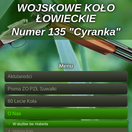
WOJSKOWE KOŁO
ŁOWIECKIE
Numer 135 "Cyranka"
Menu
Aktulaności
Pisma ZO PZŁ Suwałki
60 Lecie Koła
O Nas
W służbie św. Huberta
Historia Koła