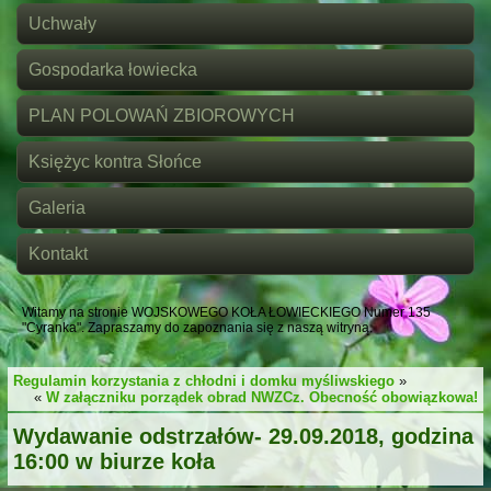
Uchwały
Gospodarka łowiecka
PLAN POLOWAŃ ZBIOROWYCH
Księżyc kontra Słońce
Galeria
Kontakt
Witamy na stronie WOJSKOWEGO KOŁA ŁOWIECKIEGO Numer 135
"Cyranka". Zapraszamy do zapoznania się z naszą witryną.
Regulamin korzystania z chłodni i domku myśliwskiego
»
«
W załączniku porządek obrad NWZCz. Obecność obowiązkowa!
Wydawanie odstrzałów- 29.09.2018, godzina
16:00 w biurze koła