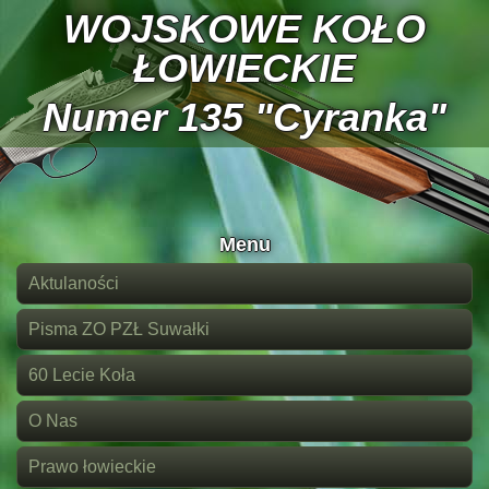
WOJSKOWE KOŁO
ŁOWIECKIE
Numer 135 "Cyranka"
Menu
Aktulaności
Pisma ZO PZŁ Suwałki
60 Lecie Koła
O Nas
Prawo łowieckie