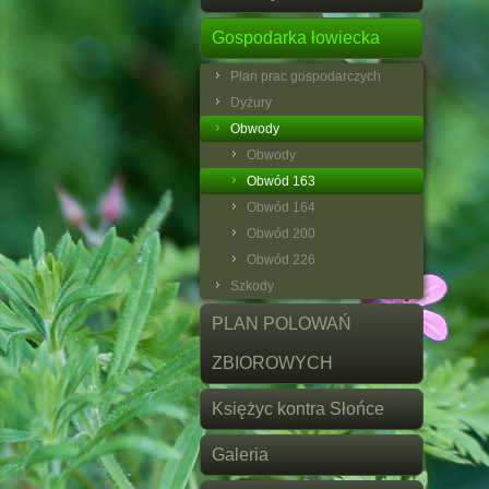
Gospodarka łowiecka
Plan prac gospodarczych
Dyżury
Obwody
Obwody
Obwód 163
Obwód 164
Obwód 200
Obwód 226
Szkody
PLAN POLOWAŃ
ZBIOROWYCH
Księżyc kontra Słońce
Galeria