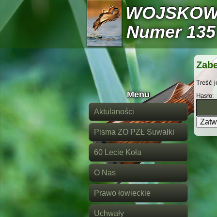
WOJSKOW
Numer 135
Zab
Treść j
Menu
Hasło:
Aktulaności
Pisma ZO PZŁ Suwałki
60 Lecie Koła
O Nas
Prawo łowieckie
Uchwały