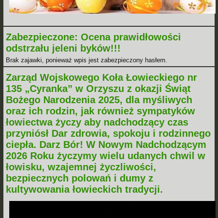
Zabezpieczone: Ocena prawidłowości
odstrzału jeleni byków!!!
Brak zajawki, ponieważ wpis jest zabezpieczony hasłem.
Zarząd Wojskowego Koła Łowieckiego nr
135 „Cyranka” w Orzyszu z okazji Świąt
Bożego Narodzenia 2025, dla myśliwych
oraz ich rodzin, jak również sympatyków
łowiectwa życzy aby nadchodzący czas
przyniósł Dar zdrowia, spokoju i rodzinnego
ciepła. Darz Bór! W Nowym Nadchodzącym
2026 Roku życzymy wielu udanych chwil w
łowisku, wzajemnej życzliwości,
bezpiecznych polowań i dumy z
kultywowania łowieckich tradycji.