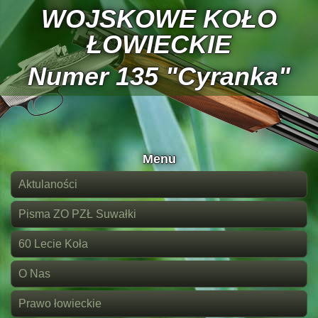
WOJSKOWE KOŁO
ŁOWIECKIE
Numer 135 "Cyranka"
Menu
Aktulaności
Pisma ZO PZŁ Suwałki
60 Lecie Koła
O Nas
Prawo łowieckie