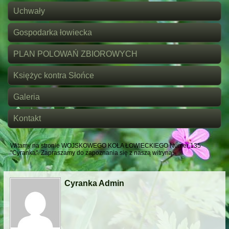
Uchwały
Gospodarka łowiecka
PLAN POLOWAŃ ZBIOROWYCH
Księżyc kontra Słońce
Galeria
Kontakt
Witamy na stronie WOJSKOWEGO KOŁA ŁOWIECKIEGO Numer 135
"Cyranka". Zapraszamy do zapoznania się z naszą witryną.
Cyranka Admin