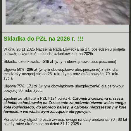
Składka do PZŁ na 2026 r. !!!
W dniu 28.11.2025 Naczelna Rada Łowiecka na 17. posiedzeniu podjęła
uchwałę o wysokości składki członkowskiej na 2026r.
Składka członkowska:
546 zł
(w tym obowiązkowe ubezpieczenie)
Ulgowa 50%:
296 zł
(w tym obowiązkowe ubezpieczenie) zniżki dla
młodzieży uczącej się do 25. roku życia oraz osób powyżej 70. roku
życia
Ulgowa 75%:
171 zł
(w tym obowiązkowe ubezpieczenie) dla członków
powyżej 80. roku życia
Zgodnie ze Statutem PZŁ §124 punkt 4:
Członek Zrzeszenia uiszcza
składkę członkowską na Zrzeszenie za pośrednictwem wskazanego
koła łowieckiego, do którego należy, a członek niezrzeszony w kole
łowieckim we właściwym zarządzie okręgowym.
Ponadto przy ulgach proszę zwrócić uwagę na datę urodzenia, 70 i 80 lat
należy mieć ukończone na dzień 31.12.2025 r.