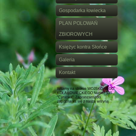
Gospodarka łowiecka
PLAN POLOWAŃ
ZBIOROWYCH
Księżyc kontra Słońce
Galeria
Kontakt
Witamy na stronie WOJSKOWEGO
KOŁA ŁOWIECKIEGO Numer 135
"Cyranka". Zapraszamy do
zapoznania się z naszą witryną.