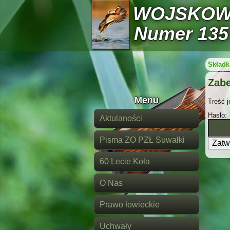
WOJSKOW
Numer 135
Składka
Zab
Menu
Treść j
Hasło:
Aktulaności
Pisma ZO PZŁ Suwałki
60 Lecie Koła
O Nas
Prawo łowieckie
Uchwały