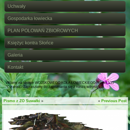
Uchwały
Gospodarka łowiecka
PLAN POLOWAŃ ZBIOROWYCH
Księżyc kontra Słońce
Galeria
Kontakt
Witamy na stronie WOJSKOWEGO KOŁA ŁOWIECKIEGO Numer 135
"Cyranka". Zapraszamy do zapoznania się z naszą witryną.
Pismo z ZO Suwałki
»
«
Previous Post