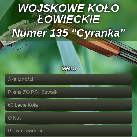
WOJSKOWE KOŁO
ŁOWIECKIE
Numer 135 "Cyranka"
Menu
Aktulaności
Pisma ZO PZŁ Suwałki
60 Lecie Koła
O Nas
Prawo łowieckie