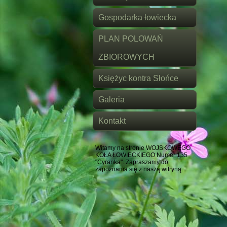
Gospodarka łowiecka
PLAN POLOWAŃ
ZBIOROWYCH
Księżyc kontra Słońce
Galeria
Kontakt
Witamy na stronie WOJSKOWEGO
KOŁA ŁOWIECKIEGO Numer 135
"Cyranka". Zapraszamy do
zapoznania się z naszą witryną.