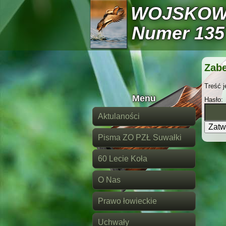
WOJSKOW
Numer 135
Zabe
Treść j
Menu
Hasło:
Aktulaności
Pisma ZO PZŁ Suwałki
60 Lecie Koła
O Nas
Prawo łowieckie
Uchwały