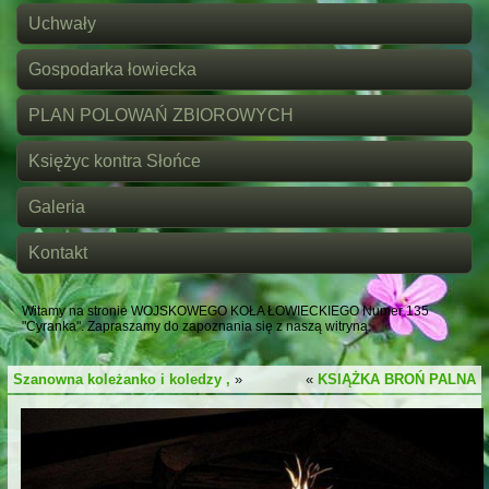
Uchwały
Gospodarka łowiecka
PLAN POLOWAŃ ZBIOROWYCH
Księżyc kontra Słońce
Galeria
Kontakt
Witamy na stronie WOJSKOWEGO KOŁA ŁOWIECKIEGO Numer 135
"Cyranka". Zapraszamy do zapoznania się z naszą witryną.
Szanowna koleżanko i koledzy ,
»
«
KSIĄŻKA BROŃ PALNA