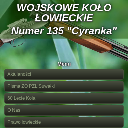
WOJSKOWE KOŁO
ŁOWIECKIE
Numer 135 "Cyranka"
Menu
Aktulaności
Pisma ZO PZŁ Suwałki
60 Lecie Koła
O Nas
Prawo łowieckie