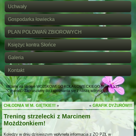
Uchwały
Gospodarka łowiecka
PLAN POLOWAŃ ZBIOROWYCH
Księżyc kontra Słońce
Galeria
Kontakt
Witamy na stronie WOJSKOWEGO KOŁA ŁOWIECKIEGO Numer 135
"Cyranka". Zapraszamy do zapoznania się z naszą witryną.
CHŁODNIA W M. GIĘTKIE!!!
»
«
GRAFIK DYŻURÓW!!!
Trening strzelecki z Marcinem
Możdżonkiem!
Koledzy w dniu dzisiejszym wpłynęła informacja z ZO PZŁ w