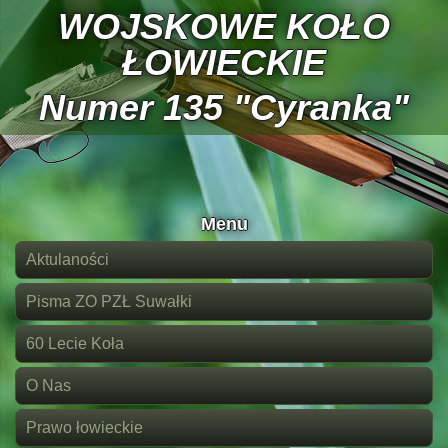
WOJSKOWE KOŁO
ŁOWIECKIE
Numer 135 "Cyranka"
Menu
Aktulaności
Pisma ZO PZŁ Suwałki
60 Lecie Koła
O Nas
Prawo łowieckie