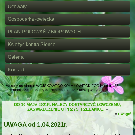
Uchwały
Gospodarka łowiecka
PLAN POLOWAŃ ZBIOROWYCH
Księżyc kontra Słońce
Galeria
Kontakt
Witamy na stronie WOJSKOWEGO KOŁA ŁOWIECKIEGO Numer 135
"Cyranka". Zapraszamy do zapoznania się z naszą witryną.
DO 10 MAJA 2021R. NALEŻY DOSTARCZYĆ ŁOWCZEMU,
ZAŚWIADCZENIE O PRZYSTRZELANIU…
»
«
uwaga!
UWAGA od 1.04.2021r.