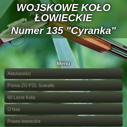
WOJSKOWE KOŁO
ŁOWIECKIE
Numer 135 "Cyranka"
Menu
Aktulaności
Pisma ZO PZŁ Suwałki
60 Lecie Koła
O Nas
Prawo łowieckie