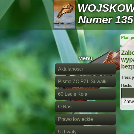
WOJSKOW
Numer 135
Plan p
Zabe
Menu
wypa
bezp
Aktulaności
Treść j
Pisma ZO PZŁ Suwałki
Hasło:
60 Lecie Koła
O Nas
Prawo łowieckie
Uchwały