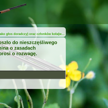
jako głos doradczy) oraz członków koła(w…
oszło do nieszczęśliwego
mina o zasadach
prosi o rozwagę.