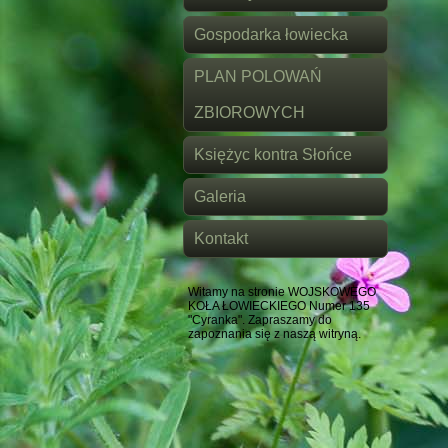
Gospodarka łowiecka
PLAN POLOWAŃ
ZBIOROWYCH
Księżyc kontra Słońce
Galeria
Kontakt
Witamy na stronie WOJSKOWEGO
KOŁA ŁOWIECKIEGO Numer 135
"Cyranka". Zapraszamy do
zapoznania się z naszą witryną.