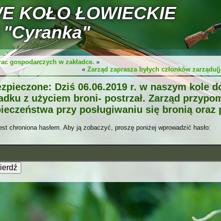
E KOŁO ŁOWIECKIE
 "Cyranka"
rac gospodarczych w zakładce.
»
«
Zarząd zaprasza byłych członków zarządu(
zpieczone: Dziś 06.06.2019 r. w naszym kole d
dku z użyciem broni- postrzał. Zarząd przypo
ieczeństwa przy posługiwaniu się bronią oraz 
est chroniona hasłem. Aby ją zobaczyć, proszę poniżej wprowadzić hasło: