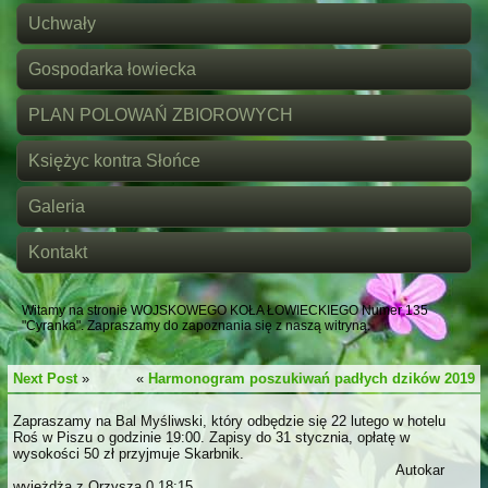
Uchwały
Gospodarka łowiecka
PLAN POLOWAŃ ZBIOROWYCH
Księżyc kontra Słońce
Galeria
Kontakt
Witamy na stronie WOJSKOWEGO KOŁA ŁOWIECKIEGO Numer 135
"Cyranka". Zapraszamy do zapoznania się z naszą witryną.
Next Post
»
«
Harmonogram poszukiwań padłych dzików 2019
Zapraszamy na Bal Myśliwski, który odbędzie się 22 lutego w hotelu
Roś w Piszu o godzinie 19:00. Zapisy do 31 stycznia, opłatę w
wysokości 50 zł przyjmuje Skarbnik.
Autokar
wyjeżdża z Orzysza 0 18:15