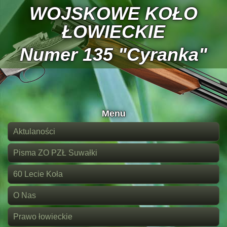
WOJSKOWE KOŁO
ŁOWIECKIE
Numer 135 "Cyranka"
Menu
Aktulaności
Pisma ZO PZŁ Suwałki
60 Lecie Koła
O Nas
Prawo łowieckie