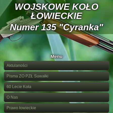
WOJSKOWE KOŁO
ŁOWIECKIE
Numer 135 "Cyranka"
Menu
Aktulaności
Pisma ZO PZŁ Suwałki
60 Lecie Koła
O Nas
Prawo łowieckie