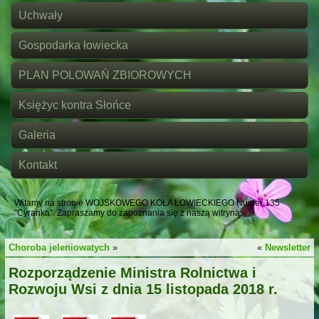
Uchwały
Gospodarka łowiecka
PLAN POLOWAŃ ZBIOROWYCH
Księżyc kontra Słońce
Galeria
Kontakt
Witamy na stronie WOJSKOWEGO KOŁA ŁOWIECKIEGO Numer 135
"Cyranka". Zapraszamy do zapoznania się z naszą witryną.
Choroba jeleniowatych
»
«
Newsletter
Rozporządzenie Ministra Rolnictwa i
Rozwoju Wsi z dnia 15 listopada 2018 r.