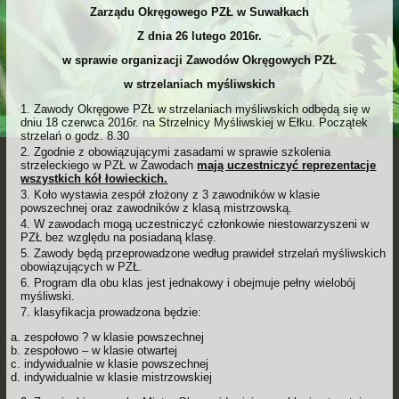
Zarządu Okręgowego PZŁ w Suwałkach
Z dnia 26 lutego 2016r.
w sprawie organizacji Zawodów Okręgowych PZŁ
w strzelaniach myśliwskich
Zawody Okręgowe PZŁ w strzelaniach myśliwskich odbędą się w
dniu 18 czerwca 2016r. na Strzelnicy Myśliwskiej w Ełku. Początek
strzelań o godz. 8.30
Zgodnie z obowiązującymi zasadami w sprawie szkolenia
strzeleckiego w PZŁ w Zawodach
mają uczestniczyć reprezentacje
wszystkich kół łowieckich.
Koło wystawia zespół złożony z 3 zawodników w klasie
powszechnej oraz zawodników z klasą mistrzowską.
W zawodach mogą uczestniczyć członkowie niestowarzyszeni w
PZŁ bez względu na posiadaną klasę.
Zawody będą przeprowadzone według prawideł strzelań myśliwskich
obowiązujących w PZŁ.
Program dla obu klas jest jednakowy i obejmuje pełny wielobój
myśliwski.
klasyfikacja prowadzona będzie:
a. zespołowo ? w klasie powszechnej
b. zespołowo – w klasie otwartej
c. indywidualnie w klasie powszechnej
d. indywidualnie w klasie mistrzowskiej