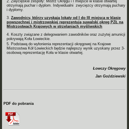
Zwycięskie zespoły: Mistrz Okręgu i I miejsce w klasie otwartej
otrzymają puchar i dyplom. Indywidualni zwycięzcy otrzymają puchary
i dyplomy.
Zawodnicy, którzy uzyskają lokaty od I do III miejsca w
klasie
powszechnej i mistrzowskiej reprezentują suwalski okręg PZŁ na
Mistrzostwach Krajowych w strzelaniach myśliwskich
Koszty związane z delegowaniem zawodników oraz zużytej amunicji
pokrywają Koła Łowieckie.
Podstawą do wyłonienia reprezentacji okręgowej na Krajowe
Mistrzostwa Kół Łowieckich będzie najlepszy wynik uzyskany przez 3-
osobową reprezentację Koła w klasie otwartej.
Łowczy Okręgowy
Jan Goździewski
PDF do pobrania