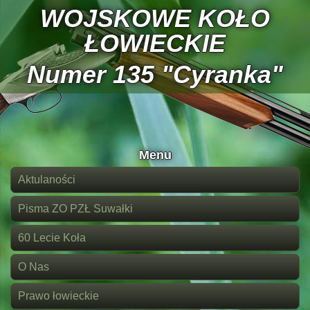
WOJSKOWE KOŁO
ŁOWIECKIE
Numer 135 "Cyranka"
Menu
Aktulaności
Pisma ZO PZŁ Suwałki
60 Lecie Koła
O Nas
Prawo łowieckie