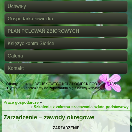
Uchwały
Gospodarka łowiecka
PLAN POLOWAŃ ZBIOROWYCH
Księżyc kontra Słońce
Galeria
Kontakt
Witamy na stronie WOJSKOWEGO KOŁA ŁOWIECKIEGO Numer 135
"Cyranka". Zapraszamy do zapoznania się z naszą witryną.
Prace gospodarcze
»
«
Szkolenie z zakresu szacowania szkód podstawowy
Zarządzenie – zawody okręgowe
ZARZĄDZENIE