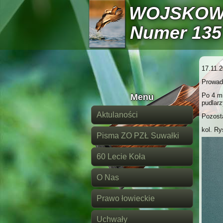
WOJSKOW
Numer 135
17.11.2
Prowadz
Po 4 mi
Menu
pudlarz
Aktulaności
Pozosta
kol. Ry
Pisma ZO PZŁ Suwałki
60 Lecie Koła
O Nas
Prawo łowieckie
Uchwały