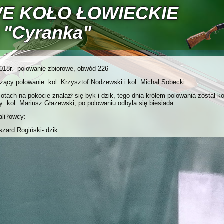
E KOŁO ŁOWIECKIE
 "Cyranka"
018r.- polowanie zbiorowe, obwód 226
ący polowanie: kol. Krzysztof Nodzewski i kol. Michał Sobecki
otach na pokocie znalazł się byk i dzik, tego dnia królem polowania został ko
y kol. Mariusz Głażewski, po polowaniu odbyła się biesiada.
li łowcy:
szard Rogiński- dzik