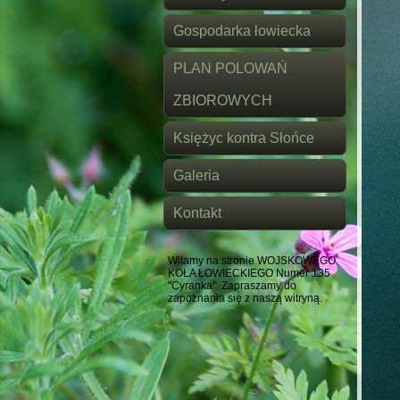
Gospodarka łowiecka
PLAN POLOWAŃ
ZBIOROWYCH
Księżyc kontra Słońce
Galeria
Kontakt
Witamy na stronie WOJSKOWEGO
KOŁA ŁOWIECKIEGO Numer 135
"Cyranka". Zapraszamy do
zapoznania się z naszą witryną.