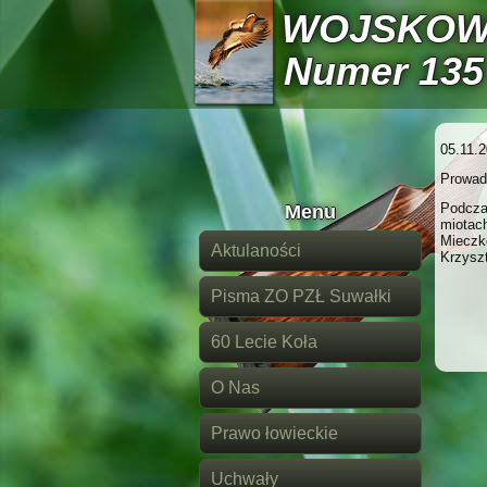
WOJSKOW
Numer 135
05.11.2
Prowad
Podcza
Menu
miotac
Mieczko
Aktulaności
Krzyszt
Pisma ZO PZŁ Suwałki
60 Lecie Koła
O Nas
Prawo łowieckie
Uchwały