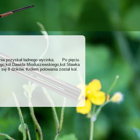
 dnia pozyskał ładnego wycinka. Po pięciu
iego,kol.Dawida Mioduszewskiego,kol.Sławka
się 8 dzików. Królem polowania został kol.