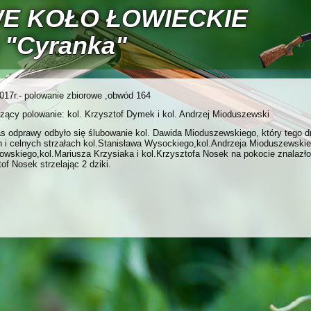
E KOŁO ŁOWIECKIE
 "Cyranka"
017r.- polowanie zbiorowe ,obwód 164
zący polowanie: kol. Krzysztof Dymek i kol. Andrzej Mioduszewski
s odprawy odbyło się ślubowanie kol. Dawida Mioduszewskiego, który tego
h i celnych strzałach kol.Stanisława Wysockiego,kol.Andrzeja Mioduszewsk
wskiego,kol.Mariusza Krzysiaka i kol.Krzysztofa Nosek na pokocie znalazło 
of Nosek strzelając 2 dziki.