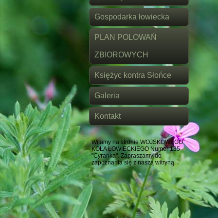
Gospodarka łowiecka
PLAN POLOWAŃ
ZBIOROWYCH
Księżyc kontra Słońce
Galeria
Kontakt
Witamy na stronie WOJSKOWEGO
KOŁA ŁOWIECKIEGO Numer 135
"Cyranka". Zapraszamy do
zapoznania się z naszą witryną.